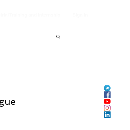
trial Training and Internship
Sign in
ngue