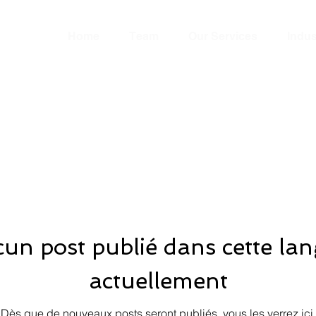
Home
Team
Our Services
Indus
un post publié dans cette la
actuellement
Dès que de nouveaux posts seront publiés, vous les verrez ici.